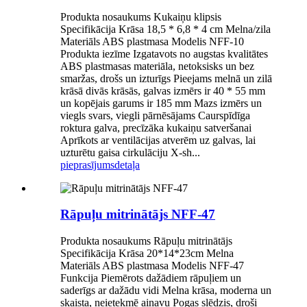
Produkta nosaukums Kukaiņu klipsis
Specifikācija Krāsa 18,5 * 6,8 * 4 cm Melna/zila
Materiāls ABS plastmasa Modelis NFF-10
Produkta iezīme Izgatavots no augstas kvalitātes
ABS plastmasas materiāla, netoksisks un bez
smaržas, drošs un izturīgs Pieejams melnā un zilā
krāsā divās krāsās, galvas izmērs ir 40 * 55 mm
un kopējais garums ir 185 mm Mazs izmērs un
viegls svars, viegli pārnēsājams Caurspīdīga
roktura galva, precīzāka kukaiņu satveršanai
Aprīkots ar ventilācijas atverēm uz galvas, lai
uzturētu gaisa cirkulāciju X-sh...
pieprasījums
detaļa
Rāpuļu mitrinātājs NFF-47
Produkta nosaukums Rāpuļu mitrinātājs
Specifikācija Krāsa 20*14*23cm Melna
Materiāls ABS plastmasa Modelis NFF-47
Funkcija Piemērots dažādiem rāpuļiem un
saderīgs ar dažādu vidi Melna krāsa, moderna un
skaista, neietekmē ainavu Pogas slēdzis, droši