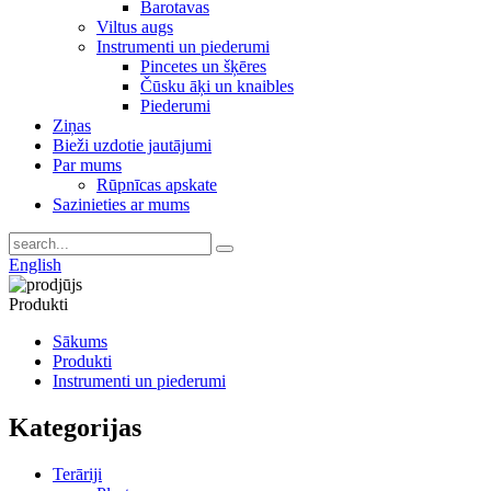
Barotavas
Viltus augs
Instrumenti un piederumi
Pincetes un šķēres
Čūsku āķi un knaibles
Piederumi
Ziņas
Bieži uzdotie jautājumi
Par mums
Rūpnīcas apskate
Sazinieties ar mums
English
Produkti
Sākums
Produkti
Instrumenti un piederumi
Kategorijas
Terāriji