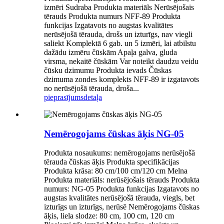
izmēri Sudraba Produkta materiāls Nerūsējošais
tērauds Produkta numurs NFF-89 Produkta
funkcijas Izgatavots no augstas kvalitātes
nerūsējošā tērauda, drošs un izturīgs, nav viegli
saliekt Komplektā 6 gab. un 5 izmēri, lai atbilstu
dažādu izmēru čūskām Apaļa galva, gluda
virsma, nekaitē čūskām Var noteikt daudzu veidu
čūsku dzimumu Produkta ievads Čūskas
dzimuma zondes komplekts NFF-89 ir izgatavots
no nerūsējošā tērauda, droša...
pieprasījums
detaļa
Nemērogojams čūskas āķis NG-05
Produkta nosaukums: nemērogojams nerūsējošā
tērauda čūskas āķis Produkta specifikācijas
Produkta krāsa: 80 cm/100 cm/120 cm Melna
Produkta materiāls: nerūsējošais tērauds Produkta
numurs: NG-05 Produkta funkcijas Izgatavots no
augstas kvalitātes nerūsējošā tērauda, viegls, bet
izturīgs un izturīgs, nerūsē Nemērogojams čūskas
āķis, liela slodze: 80 cm, 100 cm, 120 cm