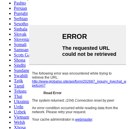
Pashto
Persian
Punjabi
Serbian
Sesotho
Sinhala
Slovak
Slovenian
Somali
Samoan
Scots Gaelic
Shona
Sindhi
Sundanese
Swahili
Tajik
Tamil
Telugu
Thai
Ukrainian
Urdu
Uzbek
Vietnamese
Welsh
Xhosa