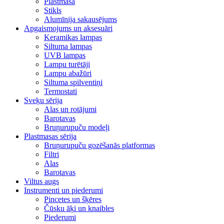
Plastmasa
Stikls
Alumīnija sakausējums
Apgaismojums un aksesuāri
Keramikas lampas
Siltuma lampas
UVB lampas
Lampu turētāji
Lampu abažūri
Siltuma spilventiņi
Termostati
Sveķu sērija
Alas un rotājumi
Barotavas
Bruņurupuču modeļi
Plastmasas sērija
Bruņurupuču gozēšanās platformas
Filtri
Alas
Barotavas
Viltus augs
Instrumenti un piederumi
Pincetes un šķēres
Čūsku āķi un knaibles
Piederumi