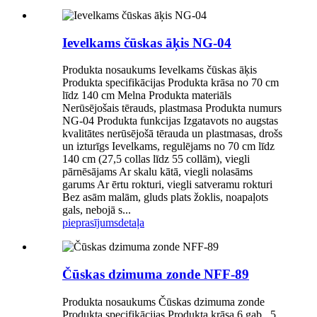
Ievelkams čūskas āķis NG-04
Produkta nosaukums Ievelkams čūskas āķis
Produkta specifikācijas Produkta krāsa no 70 cm
līdz 140 cm Melna Produkta materiāls
Nerūsējošais tērauds, plastmasa Produkta numurs
NG-04 Produkta funkcijas Izgatavots no augstas
kvalitātes nerūsējošā tērauda un plastmasas, drošs
un izturīgs Ievelkams, regulējams no 70 cm līdz
140 cm (27,5 collas līdz 55 collām), viegli
pārnēsājams Ar skalu kātā, viegli nolasāms
garums Ar ērtu rokturi, viegli satveramu rokturi
Bez asām malām, gluds plats žoklis, noapaļots
gals, nebojā s...
pieprasījums
detaļa
Čūskas dzimuma zonde NFF-89
Produkta nosaukums Čūskas dzimuma zonde
Produkta specifikācijas Produkta krāsa 6 gab., 5