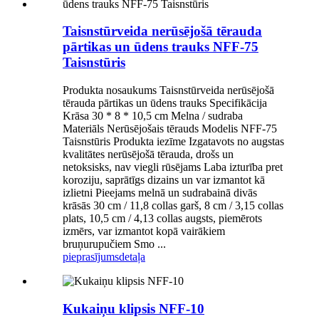
Taisnstūrveida nerūsējošā tērauda
pārtikas un ūdens trauks NFF-75
Taisnstūris
Produkta nosaukums Taisnstūrveida nerūsējošā
tērauda pārtikas un ūdens trauks Specifikācija
Krāsa 30 * 8 * 10,5 cm Melna / sudraba
Materiāls Nerūsējošais tērauds Modelis NFF-75
Taisnstūris Produkta iezīme Izgatavots no augstas
kvalitātes nerūsējošā tērauda, drošs un
netoksisks, nav viegli rūsējams Laba izturība pret
koroziju, saprātīgs dizains un var izmantot kā
izlietni Pieejams melnā un sudrabainā divās
krāsās 30 cm / 11,8 collas garš, 8 cm / 3,15 collas
plats, 10,5 cm / 4,13 collas augsts, piemērots
izmērs, var izmantot kopā vairākiem
bruņurupučiem Smo ...
pieprasījums
detaļa
Kukaiņu klipsis NFF-10