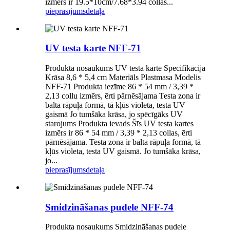
izmērs ir 19.5*10cm/7.68*3.94 collas...
pieprasījums
detaļa
UV testa karte NFF-71
Produkta nosaukums UV testa karte Specifikācija
Krāsa 8,6 * 5,4 cm Materiāls Plastmasa Modelis
NFF-71 Produkta iezīme 86 * 54 mm / 3,39 *
2,13 collu izmērs, ērti pārnēsājama Testa zona ir
balta rāpuļa formā, tā kļūs violeta, testa UV
gaismā Jo tumšāka krāsa, jo spēcīgāks UV
starojums Produkta ievads Šīs UV testa kartes
izmērs ir 86 * 54 mm / 3,39 * 2,13 collas, ērti
pārnēsājama. Testa zona ir balta rāpuļa formā, tā
kļūs violeta, testa UV gaismā. Jo tumšāka krāsa,
jo...
pieprasījums
detaļa
Smidzināšanas pudele NFF-74
Produkta nosaukums Smidzināšanas pudele