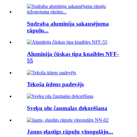
Sudraba alumīnija sakausējuma
rāpuļu...
Alumīnija čūskas tipa knaibles NFF-
55
Tekoša ūdens padevējs
Sveķu olu čaumalas dekorēšana
Jauns elastīgs rāpuļu vīnogulāju...