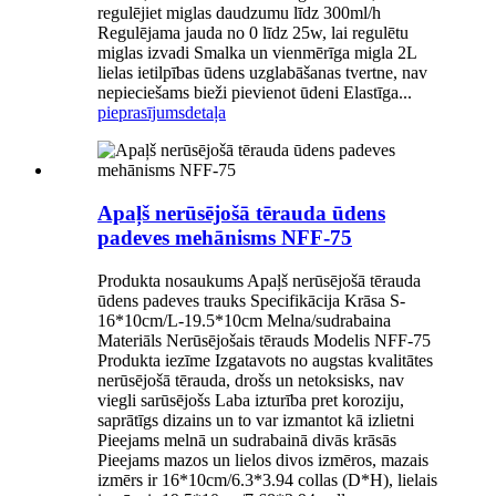
regulējiet miglas daudzumu līdz 300ml/h
Regulējama jauda no 0 līdz 25w, lai regulētu
miglas izvadi Smalka un vienmērīga migla 2L
lielas ietilpības ūdens uzglabāšanas tvertne, nav
nepieciešams bieži pievienot ūdeni Elastīga...
pieprasījums
detaļa
Apaļš nerūsējošā tērauda ūdens
padeves mehānisms NFF-75
Produkta nosaukums Apaļš nerūsējošā tērauda
ūdens padeves trauks Specifikācija Krāsa S-
16*10cm/L-19.5*10cm Melna/sudrabaina
Materiāls Nerūsējošais tērauds Modelis NFF-75
Produkta iezīme Izgatavots no augstas kvalitātes
nerūsējošā tērauda, drošs un netoksisks, nav
viegli sarūsējošs Laba izturība pret koroziju,
saprātīgs dizains un to var izmantot kā izlietni
Pieejams melnā un sudrabainā divās krāsās
Pieejams mazos un lielos divos izmēros, mazais
izmērs ir 16*10cm/6.3*3.94 collas (D*H), lielais