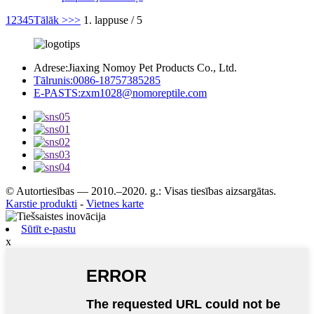
1
2
3
4
5
Tālāk >
>>
1. lappuse / 5
Adrese:
Jiaxing Nomoy Pet Products Co., Ltd.
Tālrunis:
0086-18757385285
E-PASTS:
zxm1028@nomoreptile.com
© Autortiesības — 2010.–2020. g.: Visas tiesības aizsargātas.
Karstie produkti
-
Vietnes karte
Sūtīt e-pastu
x