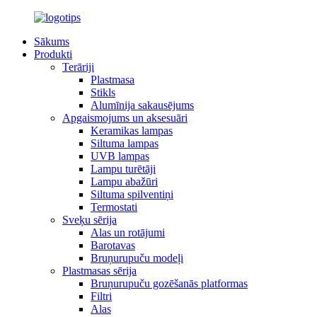
Sākums
Produkti
Terāriji
Plastmasa
Stikls
Alumīnija sakausējums
Apgaismojums un aksesuāri
Keramikas lampas
Siltuma lampas
UVB lampas
Lampu turētāji
Lampu abažūri
Siltuma spilventiņi
Termostati
Sveķu sērija
Alas un rotājumi
Barotavas
Bruņurupuču modeļi
Plastmasas sērija
Bruņurupuču gozēšanās platformas
Filtri
Alas