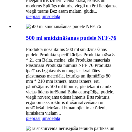
Pieejami trīs izmēri Melna krāsa, skaists un
moderns Spīdīgs rokturis, viegli un ērti lietojams,
viegli tīrāms Bez asām malām, gluds...
pieprasījums
detaļa
500 ml smidzināšanas pudele NFF-76
Produkta nosaukums 500 ml smidzināšanas
pudele Produkta specifikācijas Produkta krāsa 8
* 21 cm Balta, melna, zila Produkta materiāls
Plastmasa Produkta numurs NFF-76 Produkta
īpašības Izgatavots no augstas kvalitātes
plastmasas materiāla, izturīgs un ilgmūžīgs 80
mm * 210 mm izmērs, mazs izmērs, ērti
pārnēsājams 500 ml tilpums, pietiekami daudz
vietas ūdens turēšanai Balta caurspīdīga pudele,
viegli novērojams ūdens līmenis Ērts rokturis,
ergonomisks rokturis drošai satveršanai un
neslīdošai lietošanai Izmantojiet to ar ūdeni,
ķīmiskām vielām...
pieprasījums
detaļa