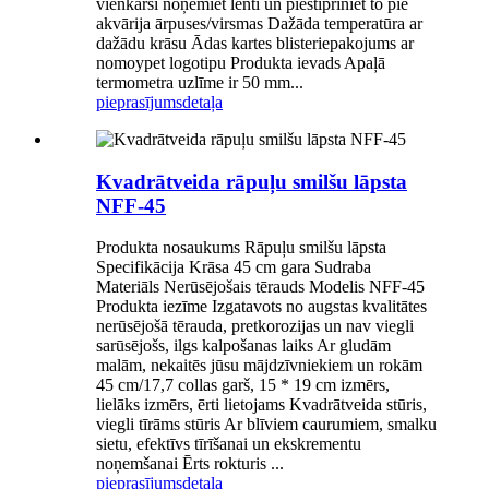
vienkārši noņemiet lenti un piestipriniet to pie
akvārija ārpuses/virsmas Dažāda temperatūra ar
dažādu krāsu Ādas kartes blisteriepakojums ar
nomoypet logotipu Produkta ievads Apaļā
termometra uzlīme ir 50 mm...
pieprasījums
detaļa
Kvadrātveida rāpuļu smilšu lāpsta
NFF-45
Produkta nosaukums Rāpuļu smilšu lāpsta
Specifikācija Krāsa 45 cm gara Sudraba
Materiāls Nerūsējošais tērauds Modelis NFF-45
Produkta iezīme Izgatavots no augstas kvalitātes
nerūsējošā tērauda, pretkorozijas un nav viegli
sarūsējošs, ilgs kalpošanas laiks Ar gludām
malām, nekaitēs jūsu mājdzīvniekiem un rokām
45 cm/17,7 collas garš, 15 * 19 cm izmērs,
lielāks izmērs, ērti lietojams Kvadrātveida stūris,
viegli tīrāms stūris Ar blīviem caurumiem, smalku
sietu, efektīvs tīrīšanai un ekskrementu
noņemšanai Ērts rokturis ...
pieprasījums
detaļa