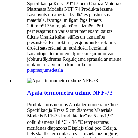
Specifikācija Krāsa 29*17,5cm Oranža Materiāls
Plastmasa Modelis NFF-74 Produkta iezīme
Izgatavots no augstas kvalitātes plastmasas
materiāla, izturīgs un ilgmūžīgs Izmērs
290mm*175mm, piemērots izmērs, ērti
pārnēsājams un var saturēt pietiekami daudz
ūdens Oranža krāsa, stilīgs un uzmanību
piesaistošs Ērts rokturis, ergonomisks rokturis
drošai satveršanai un neslīdošai lietošanai
Izmantojiet to ar ūdeni, ķīmisku šķīdumu vai
jebkuru šķidrumu Regulējama sprausla ar misiņa
ieliktni ar satvēriena konstrukciju...
pieprasījums
detaļa
Apaļa termometra uzlīme NFF-73
Produkta nosaukums Apaļa termometra uzlīme
Specifikācija Krāsa 5 cm diametrs Materiāls
Modelis NFF-73 Produkta iezīme 5 cm/1,97
collu diametrs 18 ℃ ~ 36 ℃ temperatūras
mērīšanas diapazons Displejs tikai pēc Celsija,
liels skaitlis, ērti nolasāms Līmviela aizmugurē,