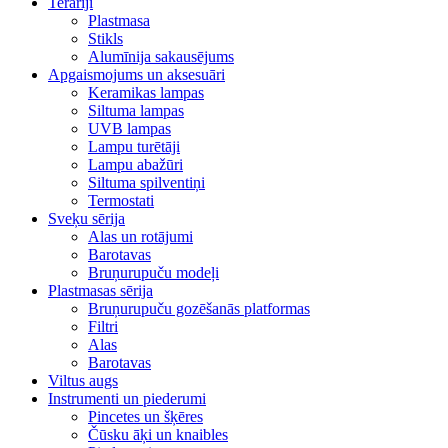
Terāriji
Plastmasa
Stikls
Alumīnija sakausējums
Apgaismojums un aksesuāri
Keramikas lampas
Siltuma lampas
UVB lampas
Lampu turētāji
Lampu abažūri
Siltuma spilventiņi
Termostati
Sveķu sērija
Alas un rotājumi
Barotavas
Bruņurupuču modeļi
Plastmasas sērija
Bruņurupuču gozēšanās platformas
Filtri
Alas
Barotavas
Viltus augs
Instrumenti un piederumi
Pincetes un šķēres
Čūsku āķi un knaibles