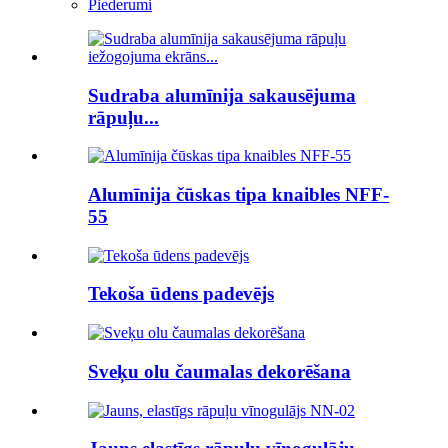
Piederumi
Sudraba alumīnija sakausējuma
rāpuļu...
Alumīnija čūskas tipa knaibles NFF-
55
Tekoša ūdens padevējs
Sveķu olu čaumalas dekorēšana