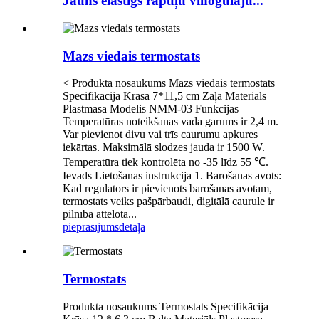
Jauns elastīgs rāpuļu vīnogulāju...
Mazs viedais termostats
< Produkta nosaukums Mazs viedais termostats
Specifikācija Krāsa 7*11,5 cm Zaļa Materiāls
Plastmasa Modelis NMM-03 Funkcijas
Temperatūras noteikšanas vada garums ir 2,4 m.
Var pievienot divu vai trīs caurumu apkures
iekārtas. Maksimālā slodzes jauda ir 1500 W.
Temperatūra tiek kontrolēta no -35 līdz 55 ℃.
Ievads Lietošanas instrukcija 1. Barošanas avots:
Kad regulators ir pievienots barošanas avotam,
termostats veiks pašpārbaudi, digitālā caurule ir
pilnībā attēlota...
pieprasījums
detaļa
Termostats
Produkta nosaukums Termostats Specifikācija