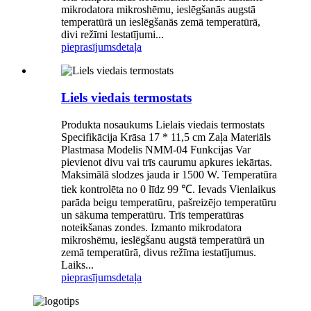
mikrodatora mikroshēmu, ieslēgšanās augstā
temperatūrā un ieslēgšanās zemā temperatūrā,
divi režīmi Iestatījumi...
pieprasījums
detaļa
Liels viedais termostats
Produkta nosaukums Lielais viedais termostats
Specifikācija Krāsa 17 * 11,5 cm Zaļa Materiāls
Plastmasa Modelis NMM-04 Funkcijas Var
pievienot divu vai trīs caurumu apkures iekārtas.
Maksimālā slodzes jauda ir 1500 W. Temperatūra
tiek kontrolēta no 0 līdz 99 ℃. Ievads Vienlaikus
parāda beigu temperatūru, pašreizējo temperatūru
un sākuma temperatūru. Trīs temperatūras
noteikšanas zondes. Izmanto mikrodatora
mikroshēmu, ieslēgšanu augstā temperatūrā un
zemā temperatūrā, divus režīma iestatījumus.
Laiks...
pieprasījums
detaļa