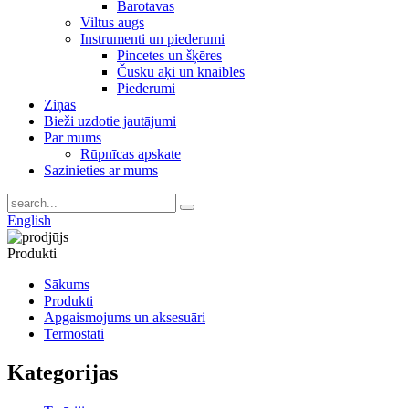
Barotavas
Viltus augs
Instrumenti un piederumi
Pincetes un šķēres
Čūsku āķi un knaibles
Piederumi
Ziņas
Bieži uzdotie jautājumi
Par mums
Rūpnīcas apskate
Sazinieties ar mums
English
Produkti
Sākums
Produkti
Apgaismojums un aksesuāri
Termostati
Kategorijas