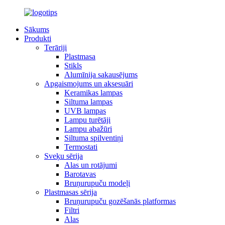
Sākums
Produkti
Terāriji
Plastmasa
Stikls
Alumīnija sakausējums
Apgaismojums un aksesuāri
Keramikas lampas
Siltuma lampas
UVB lampas
Lampu turētāji
Lampu abažūri
Siltuma spilventiņi
Termostati
Sveķu sērija
Alas un rotājumi
Barotavas
Bruņurupuču modeļi
Plastmasas sērija
Bruņurupuču gozēšanās platformas
Filtri
Alas