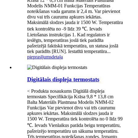
Krāsa 12 * 6,3 cm Balta Materiāls Plastmasa
Modelis NMM-01 Funkcijas Temperatūras
noteikšanas vada garums ir 2,4 m. Var pievienot
divu vai trīs caurumu apkures iekārtas.
Maksimālā slodzes jauda ir 1500 W. Temperatūra
tiek kontrolēta no -9 līdz 39 ℃. Ievads
Lietošanas instrukcijas 1. Kad regulators ir
ieslēgts, temperatūras joslā tiek parādīta
pašreizējā faktiskā temperatūra, un statusa joslā
tiek parādīts [RUN]. Iestatītā temperatūra...
pieprasījums
detaļa
Digitālais displeja termostats
< Produkta nosaukums Digitālā displeja
termostats Specifikācija Krāsa 9,8 * 13,8 cm
Balta Materiāls Plastmasa Modelis NMM-02
Funkcijas Var pievienot divu vai trīs caurumu
apkures iekārtas. Maksimālā slodzes jauda ir
1500 W. Temperatūra tiek kontrolēta no 0 līdz 99
℃. Ievads Vienlaikus parāda beigu temperatūru,
pašreizējo temperatūru un sākuma temperatūru.
Trīs temperatūras noteikšanas zondes. Izmanto