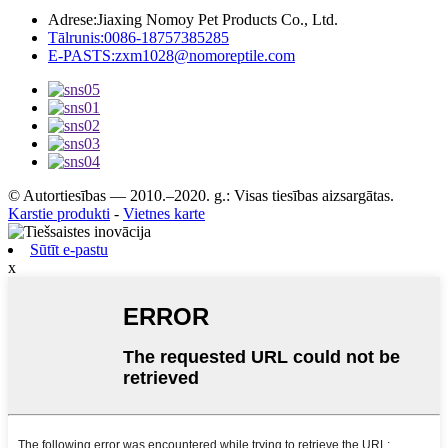
Adrese:
Jiaxing Nomoy Pet Products Co., Ltd.
Tālrunis:
0086-18757385285
E-PASTS:
zxm1028@nomoreptile.com
© Autortiesības — 2010.–2020. g.: Visas tiesības aizsargātas.
Karstie produkti
-
Vietnes karte
Sūtīt e-pastu
x