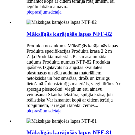
izmantot kopā ar citiem terārija rotājumiem, lai
iegūtu labāku ainavu...
pieprasījums
detaļa
Mākslīgās karājošās lapas NFF-82
Produkta nosaukums Mākslīgās karājamās lapas
Produkta specifikācijas Produkta krāsa 2,2 m
Zaļa Produkta materiāls Plastmasa un zīda
audums Produkta numurs NFF-82 Produkta
īpašības Izgatavots no augstas kvalitātes
plastmasas un zīda auduma materiāliem,
netoksisks un bez smaržas, drošs un izturīgs
lietošanā Ūdensizturīgs materiāls, viegli tīrāms Ar
spēcīgu piesūcekni, viegli un ērti ainavu
veidošanai Skaidra tekstūra, spilgta krāsa, ļoti
reālistiska Var izmantot kopā ar citiem terārija
rotājumiem, lai iegūtu labāku zemes...
pieprasījums
detaļa
Mākslīgās karājošās lapas NFF-81