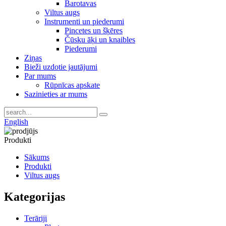
Barotavas
Viltus augs
Instrumenti un piederumi
Pincetes un šķēres
Čūsku āķi un knaibles
Piederumi
Ziņas
Bieži uzdotie jautājumi
Par mums
Rūpnīcas apskate
Sazinieties ar mums
English
Produkti
Sākums
Produkti
Viltus augs
Kategorijas
Terāriji