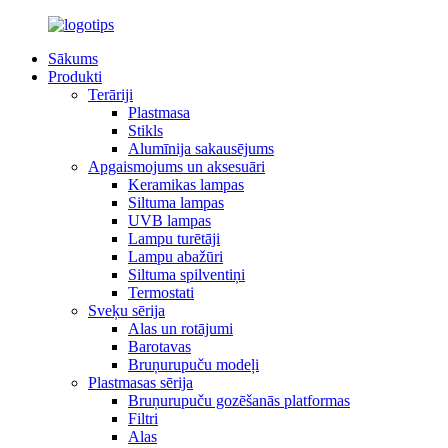
Sākums
Produkti
Terāriji
Plastmasa
Stikls
Alumīnija sakausējums
Apgaismojums un aksesuāri
Keramikas lampas
Siltuma lampas
UVB lampas
Lampu turētāji
Lampu abažūri
Siltuma spilventiņi
Termostati
Sveķu sērija
Alas un rotājumi
Barotavas
Bruņurupuču modeļi
Plastmasas sērija
Bruņurupuču gozēšanās platformas
Filtri
Alas