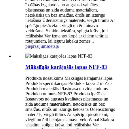
īpašības Izgatavots no augstas kvalitātes
plastmasas un zīda auduma materiāliem,
netoksisks un bez smaržas, drošs un izturīgs
lietošanā Ūdensizturīgs materiāls, viegli tīrāms Ar
spēcīgu piesūcekni, viegli un ērti ainavu
veidošanai Skaidra tekstūra, spilgta krāsa, ļoti
reālistiska Var izmantot kopā ar citiem terārija
rotājumiem, lai iegūtu labāku zemes...
pieprasījums
detaļa
Mākslīgās karājošās lapas NFF-83
Produkta nosaukums Mākslīgās karājamās lapas
Produkta specifikācijas Produkta krāsa 2 m Zaļa
Produkta materiāls Plastmasa un zīda audums
Produkta numurs NFF-83 Produkta īpašības
Izgatavots no augstas kvalitātes plastmasas un
zīda auduma materiāliem, netoksisks un bez
smaržas, drošs un izturīgs lietošanā Ūdensizturīgs
materiāls, viegli tīrāms Ar spēcīgu piesūcekni,
viegli un ērti lietojams ainavu veidošanai Skaidra
tekstūra, spilgta krāsa, ļoti reālistiska Var