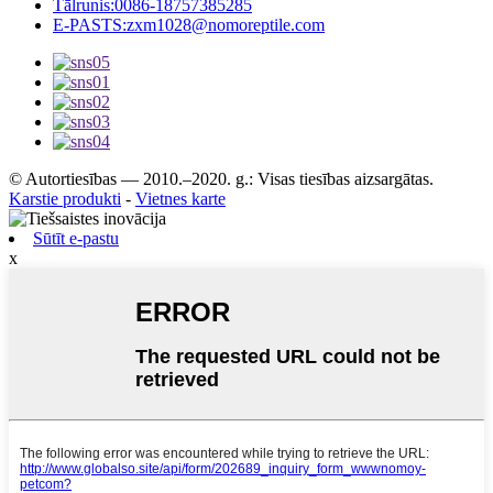
Tālrunis:
0086-18757385285
E-PASTS:
zxm1028@nomoreptile.com
© Autortiesības — 2010.–2020. g.: Visas tiesības aizsargātas.
Karstie produkti
-
Vietnes karte
Sūtīt e-pastu
x