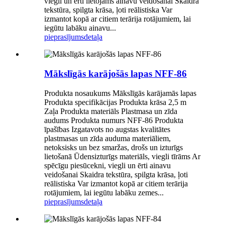
viegli un ērti lietojams ainavu veidošanai Skaidra
tekstūra, spilgta krāsa, ļoti reālistiska Var
izmantot kopā ar citiem terārija rotājumiem, lai
iegūtu labāku ainavu...
pieprasījums
detaļa
Mākslīgās karājošās lapas NFF-86
Produkta nosaukums Mākslīgās karājamās lapas
Produkta specifikācijas Produkta krāsa 2,5 m
Zaļa Produkta materiāls Plastmasa un zīda
audums Produkta numurs NFF-86 Produkta
īpašības Izgatavots no augstas kvalitātes
plastmasas un zīda auduma materiāliem,
netoksisks un bez smaržas, drošs un izturīgs
lietošanā Ūdensizturīgs materiāls, viegli tīrāms Ar
spēcīgu piesūcekni, viegli un ērti ainavu
veidošanai Skaidra tekstūra, spilgta krāsa, ļoti
reālistiska Var izmantot kopā ar citiem terārija
rotājumiem, lai iegūtu labāku zemes...
pieprasījums
detaļa