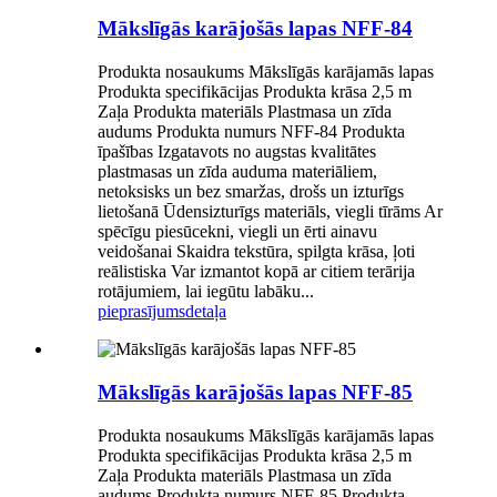
Mākslīgās karājošās lapas NFF-84
Produkta nosaukums Mākslīgās karājamās lapas
Produkta specifikācijas Produkta krāsa 2,5 m
Zaļa Produkta materiāls Plastmasa un zīda
audums Produkta numurs NFF-84 Produkta
īpašības Izgatavots no augstas kvalitātes
plastmasas un zīda auduma materiāliem,
netoksisks un bez smaržas, drošs un izturīgs
lietošanā Ūdensizturīgs materiāls, viegli tīrāms Ar
spēcīgu piesūcekni, viegli un ērti ainavu
veidošanai Skaidra tekstūra, spilgta krāsa, ļoti
reālistiska Var izmantot kopā ar citiem terārija
rotājumiem, lai iegūtu labāku...
pieprasījums
detaļa
Mākslīgās karājošās lapas NFF-85
Produkta nosaukums Mākslīgās karājamās lapas
Produkta specifikācijas Produkta krāsa 2,5 m
Zaļa Produkta materiāls Plastmasa un zīda
audums Produkta numurs NFF-85 Produkta