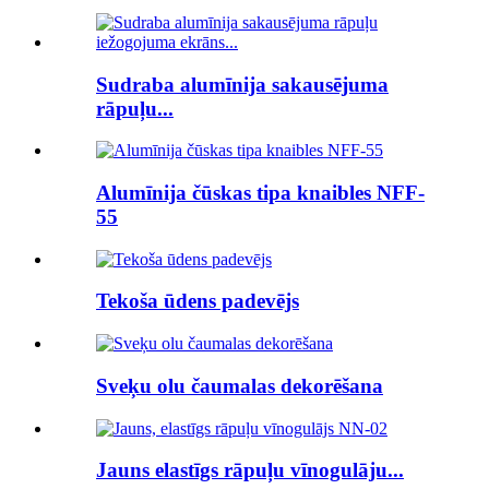
Sudraba alumīnija sakausējuma
rāpuļu...
Alumīnija čūskas tipa knaibles NFF-
55
Tekoša ūdens padevējs
Sveķu olu čaumalas dekorēšana
Jauns elastīgs rāpuļu vīnogulāju...