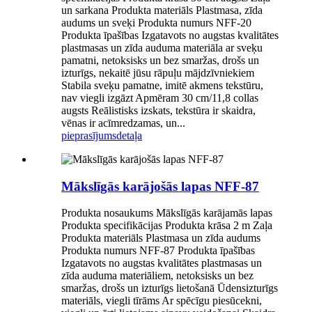
un sarkana Produkta materiāls Plastmasa, zīda
audums un sveķi Produkta numurs NFF-20
Produkta īpašības Izgatavots no augstas kvalitātes
plastmasas un zīda auduma materiāla ar sveķu
pamatni, netoksisks un bez smaržas, drošs un
izturīgs, nekaitē jūsu rāpuļu mājdzīvniekiem
Stabila sveķu pamatne, imitē akmens tekstūru,
nav viegli izgāzt Apmēram 30 cm/11,8 collas
augsts Reālistisks izskats, tekstūra ir skaidra,
vēnas ir acīmredzamas, un...
pieprasījums
detaļa
Mākslīgās karājošās lapas NFF-87
Produkta nosaukums Mākslīgās karājamās lapas
Produkta specifikācijas Produkta krāsa 2 m Zaļa
Produkta materiāls Plastmasa un zīda audums
Produkta numurs NFF-87 Produkta īpašības
Izgatavots no augstas kvalitātes plastmasas un
zīda auduma materiāliem, netoksisks un bez
smaržas, drošs un izturīgs lietošanā Ūdensizturīgs
materiāls, viegli tīrāms Ar spēcīgu piesūcekni,