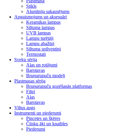
Plastmasa
Stikls
Alumīnija sakausējums
Apgaismojums un aksesuāri
Keramikas lampas
Siltuma lampas
UVB lampas
Lampu turētāji
Lampu abažūri
Siltuma spilventiņi
Termostati
Sveķu sērija
Alas un rotājumi
Barotavas
Bruņurupuču modeļi
Plastmasas sērija
Bruņurupuču gozēšanās platformas
Filtri
Alas
Barotavas
Viltus augs
Instrumenti un piederumi
Pincetes un šķēres
Čūsku āķi un knaibles
Piederumi