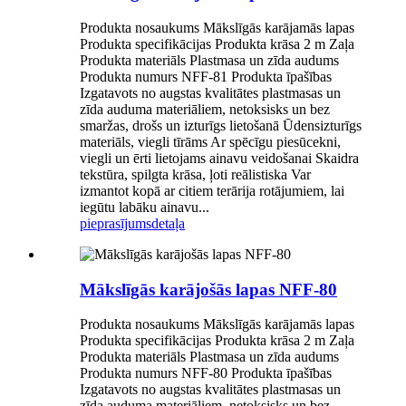
Produkta nosaukums Mākslīgās karājamās lapas
Produkta specifikācijas Produkta krāsa 2 m Zaļa
Produkta materiāls Plastmasa un zīda audums
Produkta numurs NFF-81 Produkta īpašības
Izgatavots no augstas kvalitātes plastmasas un
zīda auduma materiāliem, netoksisks un bez
smaržas, drošs un izturīgs lietošanā Ūdensizturīgs
materiāls, viegli tīrāms Ar spēcīgu piesūcekni,
viegli un ērti lietojams ainavu veidošanai Skaidra
tekstūra, spilgta krāsa, ļoti reālistiska Var
izmantot kopā ar citiem terārija rotājumiem, lai
iegūtu labāku ainavu...
pieprasījums
detaļa
Mākslīgās karājošās lapas NFF-80
Produkta nosaukums Mākslīgās karājamās lapas
Produkta specifikācijas Produkta krāsa 2 m Zaļa
Produkta materiāls Plastmasa un zīda audums
Produkta numurs NFF-80 Produkta īpašības
Izgatavots no augstas kvalitātes plastmasas un
zīda auduma materiāliem, netoksisks un bez