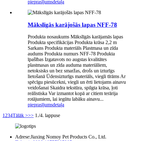
pieprasījums
detaļa
Mākslīgās karājošās lapas NFF-78
Produkta nosaukums Mākslīgās karājamās lapas
Produkta specifikācijas Produkta krāsa 2,2 m
Sarkans Produkta materiāls Plastmasa un zīda
audums Produkta numurs NFF-78 Produkta
īpašības Izgatavots no augstas kvalitātes
plastmasas un zīda auduma materiāliem,
netoksisks un bez smaržas, drošs un izturīgs
lietošanā Ūdensizturīgs materiāls, viegli tīrāms Ar
spēcīgu piesūcekni, viegli un ērti lietojams ainavu
veidošanai Skaidra tekstūra, spilgta krāsa, ļoti
reālistiska Var izmantot kopā ar citiem terārija
rotājumiem, lai iegūtu labāku ainavu...
pieprasījums
detaļa
1
2
3
4
Tālāk >
>>
1./4. lappuse
Adrese:
Jiaxing Nomoy Pet Products Co., Ltd.