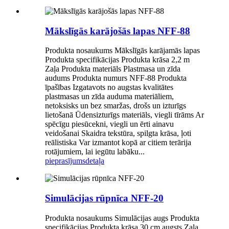
Mākslīgās karājošās lapas NFF-88
Produkta nosaukums Mākslīgās karājamās lapas
Produkta specifikācijas Produkta krāsa 2,2 m
Zaļa Produkta materiāls Plastmasa un zīda
audums Produkta numurs NFF-88 Produkta
īpašības Izgatavots no augstas kvalitātes
plastmasas un zīda auduma materiāliem,
netoksisks un bez smaržas, drošs un izturīgs
lietošanā Ūdensizturīgs materiāls, viegli tīrāms Ar
spēcīgu piesūcekni, viegli un ērti ainavu
veidošanai Skaidra tekstūra, spilgta krāsa, ļoti
reālistiska Var izmantot kopā ar citiem terārija
rotājumiem, lai iegūtu labāku...
pieprasījums
detaļa
Simulācijas rūpnīca NFF-20
Produkta nosaukums Simulācijas augs Produkta
specifikācijas Produkta krāsa 30 cm augsts Zaļa