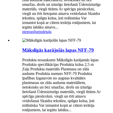
smaržas, drošs un izturīgs lietošanā Ūdensizturīgs
materiāls, viegli tīrāms Ar spēcīgu piesūcekni,
viegli un ērti lietojams ainavu veidošanai Skaidra
tekstūra, spilgta krāsa, ļoti reālistiska Var
izmantot kopā ar citiem terārija rotājumiem, lai
iegūtu labāku ainavu...
pieprasījums
detaļa
Mākslīgās karājošās lapas NFF-79
Produkta nosaukums Mākslīgās karājamās lapas
Produkta specifikācijas Produkta krāsa 2,5 m
Zaļa Produkta materiāls Plastmasa un zīda
audums Produkta numurs NFF-79 Produkta
īpašības Izgatavots no augstas kvalitātes
plastmasas un zīda auduma materiāliem,
netoksisks un bez smaržas, drošs un izturīgs
lietošanā Ūdensizturīgs materiāls, viegli tīrāms Ar
spēcīgu piesūcekni, viegli un ērti ainavu
veidošanai Skaidra tekstūra, spilgta krāsa, ļoti
reālistiska Var izmantot kopā ar citiem terārija
rotājumiem, lai iegūtu labāku...