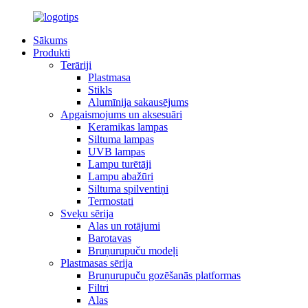
Sākums
Produkti
Terāriji
Plastmasa
Stikls
Alumīnija sakausējums
Apgaismojums un aksesuāri
Keramikas lampas
Siltuma lampas
UVB lampas
Lampu turētāji
Lampu abažūri
Siltuma spilventiņi
Termostati
Sveķu sērija
Alas un rotājumi
Barotavas
Bruņurupuču modeļi
Plastmasas sērija
Bruņurupuču gozēšanās platformas
Filtri
Alas