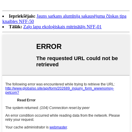
Iepriekšējais:
Jauns sarkans alumīnija sakausējuma čūskas tipa
knaibles NFF-50
Tālāk:
Zaļo lapu ekoloģiskais mitrinātājs NFF-01