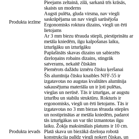
Pieejams zeltainā, zilā, sarkanā trīs krāsās,
skaists un moderns
Augsti pulēta, gluda virsma, nav viegli
saskrāpējama un nav viegli sarūsējoša
Produkta iezīme
Ergonomisks roktura dizains, viegli un ērti
lietojams
Ar 3 mm biezu tērauda stiepli, piestiprinātu ar
metāla kniedēm, ilgu kalpošanas laiku,
izturīgāku un izturīgāku
Paplašināts skavas dizains un sabiezēts
dzeloņains robains dizains, stingrāk
satverams, nekaitē čūskām
Piemērots dažādu izmēru čūsku ķeršanai
Šīs alumīnija čūsku knaibles NFF-55 ir
izgatavotas no augstas kvalitātes alumīnija
sakausējuma materiāla un ir ļoti pulētas,
vieglas un nerūsē. Tās ir izturīgas, ar augstu
izturību un stabilu struktūru. Rokturis ir
ergonomisks, viegli un ērti lietojams. Tās ir
izgatavotas no 3 mm biezas tērauda stieples
un nostiprinātas ar metāla kniedēm, padarot
tās izturīgākas un var tikt izmantotas ilgu
laiku. Žokļa maksimālais platums ir 10 cm.
Produkta ievads
Platā skava un biezākā dzeloņa robotā
konstrukcija palīdz viegli noķert čūskas, un