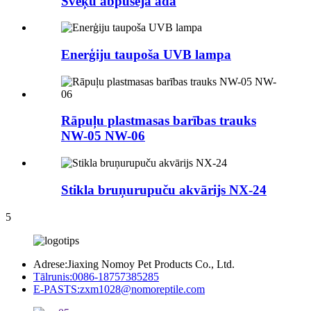
Sveķu abpusēja āda
Enerģiju taupoša UVB lampa
Rāpuļu plastmasas barības trauks
NW-05 NW-06
Stikla bruņurupuču akvārijs NX-24
5
Adrese:
Jiaxing Nomoy Pet Products Co., Ltd.
Tālrunis:
0086-18757385285
E-PASTS:
zxm1028@nomoreptile.com