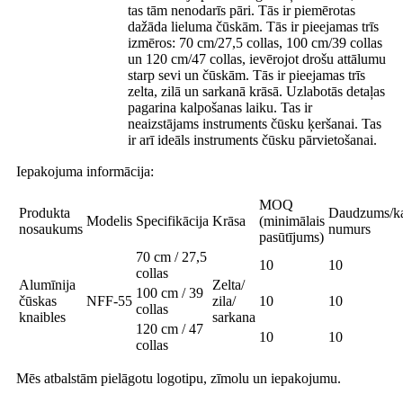
tas tām nenodarīs pāri. Tās ir piemērotas
dažāda lieluma čūskām. Tās ir pieejamas trīs
izmēros: 70 cm/27,5 collas, 100 cm/39 collas
un 120 cm/47 collas, ievērojot drošu attālumu
starp sevi un čūskām. Tās ir pieejamas trīs
zelta, zilā un sarkanā krāsā. Uzlabotās detaļas
pagarina kalpošanas laiku. Tas ir
neaizstājams instruments čūsku ķeršanai. Tas
ir arī ideāls instruments čūsku pārvietošanai.
Iepakojuma informācija:
MOQ
Produkta
Daudzums/ka
Modelis
Specifikācija
Krāsa
(minimālais
nosaukums
numurs
pasūtījums)
70 cm / 27,5
10
10
collas
Alumīnija
Zelta/
100 cm / 39
čūskas
NFF-55
zila/
10
10
collas
knaibles
sarkana
120 cm / 47
10
10
collas
Mēs atbalstām pielāgotu logotipu, zīmolu un iepakojumu.