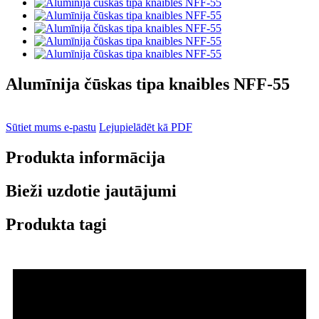
Alumīnija čūskas tipa knaibles NFF-55
Sūtiet mums e-pastu
Lejupielādēt kā PDF
Produkta informācija
Bieži uzdotie jautājumi
Produkta tagi