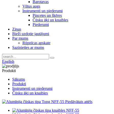
Barotavas
Viltus augs
Instrumenti un piederumi
Pincetes un šķēres
Čūsku āķi un knaibles
Piederumi
Ziņas
Bieži uzdotie jautājumi
Par mums
Rūpnīcas apskate
Sazinieties ar mums
English
Produkti
Sākums
Produkti
Instrumenti un piederumi
Čūsku āķi un knaibles