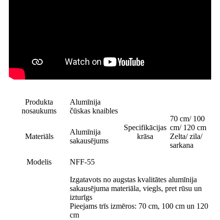
Produkta
Alumīnija
nosaukums
čūskas knaibles
70 cm/ 100
Specifikācijas
cm/ 120 cm
Alumīnija
Materiāls
krāsa
Zelta/ zila/
sakausējums
sarkana
Modelis
NFF-55
Izgatavots no augstas kvalitātes alumīnija
sakausējuma materiāla, viegls, pret rūsu un
izturīgs
Pieejams trīs izmēros: 70 cm, 100 cm un 120
cm